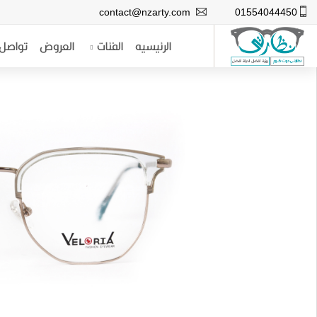
contact@nzarty.com
01554044450
الرئيسيه
الفئات
العروض
تواصل 
الرئيسيه
الفئات
نظارات شمس رجالى
العروض
نظارات شمس حريمى
تواصل معنا
نظارات طبية رجالى
عنا
نظارات طبية حريمى