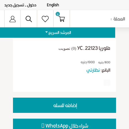
English
دخول
- تسجيل جديد
0
العملة
المرشد السريع
فلوريا YC.22123
(0) تصويت
1900 جنيه
1600 جنيه
البائع:
نظارتي
إضافه للسله
شراء خلال WhatsApp