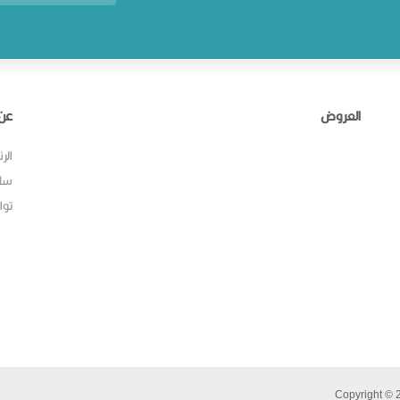
العروض
عن 
الر
سل
توا
Copyright © 