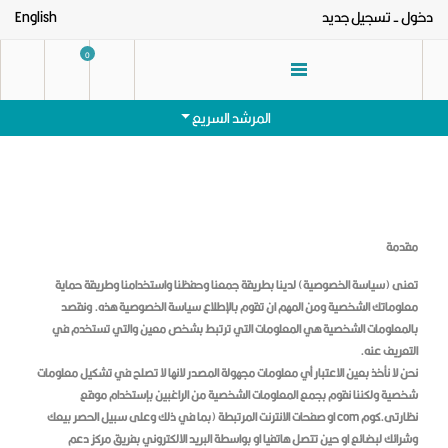
دخول
- تسجيل جديد
English
0
المرشد السريع
مقدمة
الرئيسيه
تعنى (سياسة الخصوصية) لدينا بطريقة جمعنا وحفظنا واستخدامنا وطريقة حماية
الفئات
معلوماتك الشخصية ومن المهم ان تقوم بالإطلاع سياسة الخصوصية هذه. ونقصد
بالمعلومات الشخصية هي المعلومات التي ترتبط بشخص معين والتي تستخدم في
نظارات شمس رجالى
العروض
التعريف عنه.
نحن لا نأخذ بعين الاعتبار أي معلومات مجهولة المصدر لانها لا تصلح في تشكيل معلومات
نظارات شمس حريمى
تواصل معنا
شخصية ولكننا نقوم بجمع المعلومات الشخصية من الراغبين بإستخدام موقع
نظارات طبية رجالى
نظارتى.كوم com او صفحات الانترنت المرتبطة (بما في ذلك وعلى سبيل الحصر بيعك
عنا
وشرائك لبضائع او حين تتصل هاتفيا او بواسطة البريد الالكتروني بفريق مركز دعم
نظارات طبية حريمى