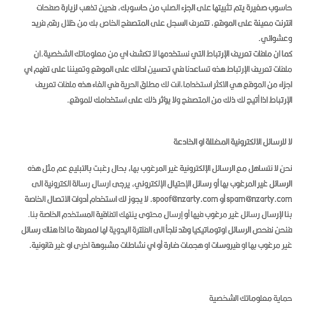
حاسوب صغيرة يتم تثبيتها على الجزء الصلب من حاسوبك، فحين تذهب لزيارة صفحات
انترنت معينة على الموقع, تتعرف السجل على المتصفح الخاص بك من خلال رقم فريد
وعشوائي.
كما ان ملفات تعريف الإرتباط التي نستخدمها لا تكشف اي من معلوماتك الشخصية.ان
ملفات تعريف الإرتباط هذه تساعدنا في تحسين ادائك على الموقع وتعيننا على تفهم اي
اجزاء من الموقع هي الاكثر استخداما,انت لك مطلق الحرية في الغاء هذه ملفات تعريف
الإرتباط اذا أتيح لك ذلك من المتصفح ولا يؤثر ذلك على استخدامك للموقع.
لا للرسائل الالكترونية المضللة او الخادعة
نحن لا نتساهل مع الرسائل الإلكترونية غير المرغوب بها، بحال رغبت بالتبليع عم مثل هذه
الرسائل غير المرغوب بها أو رسائل الإحتيال الإلكتروني، يرجى ارسال رسالة الكترونية الى
spam@nzarty.com أو spoof@nzarty.com. لا يجوز لك استخدام أدوات الاتصال الخاصة
بنا لإرسال رسائل غير مرغوب فيها أو إرسال محتوى ينتهك اتفاقية المستخدم الخاصة بنا.
فنحن نفحص الرسائل اوتوماتيكيا وقد نلجأ الى الفلترة اليدوية لها لمعرفة ما اذا هناك رسائل
غير مرغوب بها او فيروسات او هجمات ضارة أو اي نشاطات مشبوهة اخرى او غير قانونية.
حماية معلوماتك الشخصية