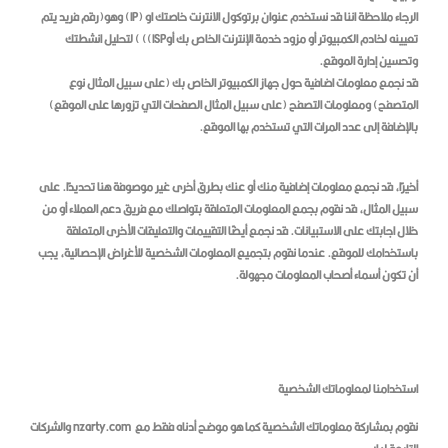
الرجاء ملاحظة اننا قد نستخدم عنوان برتوكول الانترنت خاصتك او (IP) وهو(رقم فريد يتم
تعيينه لخادم الكمبيوتر أو مزود خدمة الإنترنت الخاص بك أوISP)) ) لتحليل انشطتك
وتحسين إدارة الموقع.
قد نجمع معلومات اضافية حول جهاز الكمبيوتر الخاص بك (على سبيل المثال نوع
المتصفح) ومعلومات التصفح (على سبيل المثال الصفحات التي تزورها على الموقع)
بالإضافة إلى عدد المرات التي تستخدم بها الموقع.
أخيرًا، قد نجمع معلومات إضافية منك أو عنك بطرق أخرى غير موصوفة هنا تحديدًا. على
سبيل المثال، قد نقوم بجمع المعلومات المتعلقة بتواصلك مع فريق دعم العملاء أو من
خلال اجابتك على الاستبيانات. قد نجمع أيضًا التقييمات والتعليقات الأخرى المتعلقة
باستخدامك للموقع. عندما نقوم بتجميع المعلومات الشخصية للأغراض الإحصائية، يجب
أن تكون أسماء أصحاب المعلومات مجهولة.
استخدامنا لمعلوماتك الشخصية
نقوم بمشاركة معلوماتك الشخصية كما هو موضح أدناه فقط مع nzarty.com والشركات