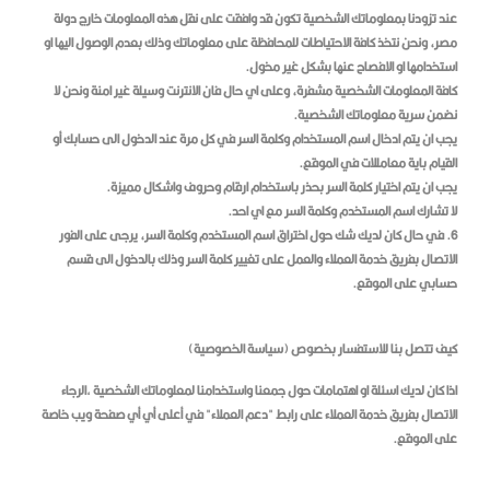
عند تزودنا بمعلوماتك الشخصية تكون قد وافقت على نقل هذه المعلومات خارج دولة
مصر، ونحن نتخذ كافة الاحتياطات للمحافظة على معلوماتك وذلك بعدم الوصول اليها او
استخدامها او الافصاح عنها بشكل غير مخول.
كافة المعلومات الشخصية مشفرة، وعلى اي حال فان الانترنت وسيلة غير امنة ونحن لا
نضمن سرية معلوماتك الشخصية.
يجب ان يتم ادخال اسم المستخدام وكلمة السر في كل مرة عند الدخول الى حسابك أو
القيام باية معامللات في الموقع.
يجب ان يتم اختيار كلمة السر بحذر باستخدام ارقام وحروف واشكال مميزة.
لا تشارك اسم المستخدم وكلمة السر مع اي احد.
6. في حال كان لديك شك حول اختراق اسم المستخدم وكلمة السر، يرجى على الفور
الاتصال بفريق خدمة العملاء والعمل على تغيير كلمة السر وذلك بالدخول الى قسم
حسابي على الموقع.
كيف تتصل بنا للاستفسار بخصوص (سياسة الخصوصية)
اذا كان لديك اسئلة او اهتمامات حول جمعنا واستخدامنا لمعلوماتك الشخصية ,الرجاء
الاتصال بفريق خدمة العملاء على رابط "دعم العملاء" في أعلى أي أي صفحة ويب خاصة
على الموقع.