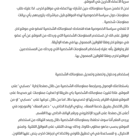
سرية الاعضاء الاخرين في الموقع.
نحن لا نضمن سرية معلوماتك حين تشارك بها اعضاء في مواقع اخرى، لذا عليك طلب
معلومات حول سياسة الخصوصية لهذه المواقع قبل مباشرتك بتزويدهم بأي بيانات
معلومات شخصية .
لا تغطي سياسة الخصوصية هذه افصاحك لمعلوماتك الشخصية لعضو في موقع اخر.
توافق على انك لن تستخدم المعلومات الشخصية التي وردتك من الموقع عن أي عضو
في موقع اخر وفقا للقوانين المعمول بها في هذه الوثيقة.
تقر وتوافق بأنه عليك إستخدام المعلومات الشخصية التي وردتك من المستخدمين
لمواقع اخرى وفقا للقوانين المعمول بها.
إستخدام ودخول وتصفح وتعديل معلوماتك الشخصية
باستطاعتك الوصول ومراجعة معلوماتك الشخصية من خلال صفحة إدارة "حسابي"على
الموقع، فاذا تغيرت معلوماتك الشخصية باي طريقة او اعطيت معلومات غير صحيحة على
الموقع فعليك القيام بتحديثها او تصحيحها حالا، اما من خلال عرضها على "حسابي" او من
خلال الاتصال بفريق خدمة العملاء. يحتوي الرابط الخاص ب " دعم العملاء" والموجود في
أعلى كل صفحة على البريد الإلكتروني ورقم الهاتف الخاص بهذا القسم.
يرجى العلم أننا سوف نحتفظ بمعلوماتك الشخصية خلال وبعد انتهائك من استخدام
الموقع بحسب ما هو مطلوب قانونا، وذلك بهدف التغلب على العوائق التقنية ,ولمنع
الاحتيال، و للمساعدة في اي تحقيق قانوني ولاتخاذ اي اجراءات اخرى ينص عليها القانون.