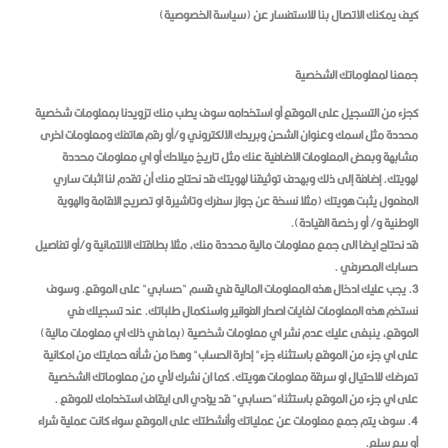
كيف يمكنك الاتصال بنا للاستفسار عن (سياسة الخصوصية)
جمعنا لمعلوماتك الشخصية
كجزء من التسجيل على الموقع أو استخدامه سوف يطب منك تزويدنا بمعلومات شخصية
محددة مثل اسمك وعنوان الشحن وبريدك الالكتروني و/أو رقم هاتفك ومعلومات اخرى
مشابهة وبعض المعلومات الاضافية عنك مثل تاريخ ميلادك أو اي معلومات محددة
لهويتك. إضافة إلى ذلك وبهدف توثيقنا لهويتك قد نحتاج منك أن تقدم لنا اثبات ساري
المفعول يثبت هويتك (مثلا نسخة عن جواز سفرك وتاشيرة او تصريح الاقامة والهوية
الوطنية و/ أو رخصة القيادة).
قد نحتاج ايضا الى جمع معلومات مالية محددة منك، مثلا بطاقتك الائتمانية و/أو تفاصيل
حسابك المصرفي .
3. يجب عليك ادخال هذه المعلومات المالية في قسم "حسابي" على الموقع. وسوف
نستخم هذه المعلومات لغايات اصدار الفوانير واسنكمال طلباتك. عند تسجيلك في
الموقع، ينبغى عليك عدم نشر اي معلومات شخصية (بما في ذلك اي معلومات مالية)
على اي جزء من الموقع باستثناء جزء" إدارة الحساب" وهذا من شأنه حمايتك من امكانية
تعرضك للاحتيال او سرقة معلومات هويتك. كما ان نشرك لأي من معلوماتك الشخصية
على اي جزء من الموقع باستثناء"حسابي" قد يؤدي الى ايقاف استخدامك للموقع .
4. سوف يتم جمع معلومات عن عملياتك وأنشطتك على الموقع سواء كانت عملية شراء
أو بيع سلع.