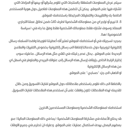
سيتم عرض المعلومات المتعلقة بالمنتجات التي تقوم بشرائها أو بيعها أو المزادات التي
تشارك فيها على الموقع. يمكن أن تتضمن هذه المعلومات تفاصيل حول هوية المستخدم
الخاصة بك والتقييمات والتعليقات المرتبطة باستخدامك للموقع.
5. لا نبيع أو نؤجر اي من معلوماتك الشخصية لطرف ثالث ضمن نطاق عملنا التجاري
المعتاد وسوف نشارك فقط معلوماتك الشخصية فقط وفق ما جاء في (سياسة
الخصوصية) هذا.
بمجرد تسجيلك في أو استخدامك للموقع تعتبر أنك أعطيتنا تفويضا واضحا لتسلمك رسائل
إلكترونية ترويجية حول خدماتنا إضافة الى رسائل إلكترونية بخصوص التغيرات والملامح
الجديدة على الموقع ، بحال عدم رغبتك في تلقي مثل هذه الرسائل ,ماعليك سوى
إختيار الرابط الخاص بإيقاف إرسال هذه الرسائل إلى عنوانك البريدي والمتوفر في اسفل اي
من هذه الرسائل الإلكترونية
او الذهاب الى جزء "حسابي" على الموقع.
بالاضافة الى ذلك نقوم باستخدام ملاحظاتك حول الموقع لغايات التسويق ومن خلال
تقديمك لهذه الملاحظات تكون وافقت على أن نستخدم هذه الملاحظات لغايات التسويق.
استخدامك لمعلوماتك الشخصية ومعلومات المستخدمين الاخرين
قد يحتاج الأعضاء في مشاركة المعلومات الشخصية (بما في ذلك المعلومات المالية) مع
بعضهم البعض بهدف استكمال عمليات على الموقع. وعليك ان تحترم في جميع الاوقات