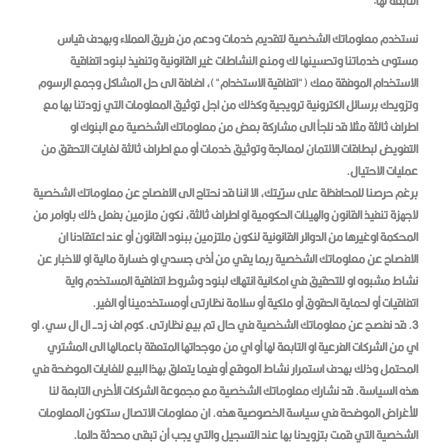
التابعة لها:
نستخدم معلوماتك الشخصية لتقديم خدمات ودعم من فريق العملاء وبهدف قياس
مستوى خدماتنا وتحسينها لك ومنع النشاطات غير القانونية وتنفيذ لبنود اتفاقية
الاستخدام الموفقة معك ("اتفاقية الاستخدام")، اضافة الى حل المشاكل وجمع الرسوم
وتزويدك برسائل الكترونية ترويجية وكذلك من اجل توثيق المعلومات التي زودتنا بها مع
اطراف ثالثة مثلا قد نلجأ الى مشاركة بعض من معلوماتك الشخصية مع البنوك او
التفويض لبطاقات الائتمان لمعالجة وتوثيق خدمات أو مع اطراف ثالثة لغايات التحقق من
عمليات الاحتيال.
برغم حرصنا للمحافظة على سرّيتك، الا اننا قد نحتاج الى الافصاح عن معلوماتك الشخصية
لاجهزة تنفيذ القانون والهيئات الحكومية او اطراف ثالثة، نكون ملزمين بفعل ذلك باوامر من
المحكمة اوغيرها من الدوائر القانونية لنكون ملتزمين ببنود القانون أو عند اعتقادنا ان
الافصاح عن معلوماتك الشخصية ربما يقي من أذى جسدي او خسارة مالية او للاخبار عن
نشاط مشبوه او للتحقيق في امكانية انتهاك لبنود وشروط اتفاقية المستخدم واية
اتفاقيات أو لحماية الحقوق أو ملكية أو سلامة نظارتى أومستخدمينا أو الغير.
3. قد نفصح عن معلوماتك الشخصية في حال تم بيع نظارتى. كوم اف زد- ال ال سي, او
اي من الشركات الفرعية او التابعة لها أو اي من موجداتها المتعقة باعمالها الى المشتري
المحتمل وذلك بهدف استمرار نشاط الموقع أو فيما يتعلق بهذا البيع للغايات الموضحة في
هذه السياسة. قد نشارك معلوماتك الشخصية مع مجموعة الشركات الأخرى التابعة لنا
للأغراض الموضحة في سياسة الخصوصية هذه. ان معلومات الاتصال ستكون المعلومات
الشخصية التي قمت بتزويدنا بها عند التسجيل والتي يجب أن تبقى محدثة دائما.