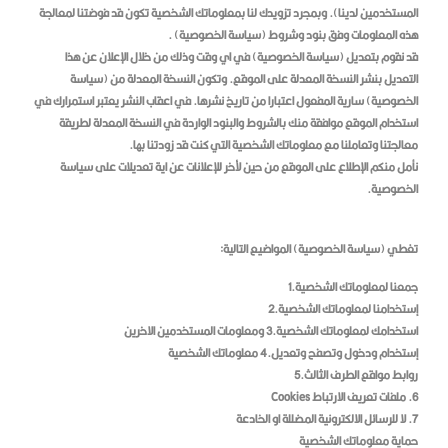
المستخدمين لدينا). وبمجرد تزويدك لنا بمعلوماتك الشخصية تكون قد فوضتنا لمعالجة
سياسه الخصوصيه
نظارات شمس أولادى
هذه المعلومات وفق بنود وشروط (سياسة الخصوصية) .
قد نقوم بتعديل (سياسة الخصوصية) في اي وقت وذلك من خلال الإعلان عن هذا
أماكن قريبة
نظارات شمس بناتى
التعديل بنشر النسخة المعدلة على الموقع. وتكون النسخة المعدلة من (سياسة
نظارات طبية أولادى
الخصوصية) سارية المفعول اعتبارا من تاريخ نشرها. في اعقاب النشر يعتبر استمرارك في
الأخبار
استخدام الموقع موافقة منك بالشروط والبنود الواردة في النسخة المعدلة لطريقة
نظارات طبية بناتى
المجموعات
معالجتنا وتعاملنا مع معلوماتك الشخصية التي كنت قد زودتنا بها.
نظارات شمس أطفالى
نأمل منكم الإطلاع على الموقع من حين لأخر للإعلانات عن اية تعديلات على سياسة
مجموعة الاطباء
العملة
الخصوصية.
نظارات طبية أطفالى
مراكز البصريات
جنيه مصرى
01554044450
عدسات لاصقه
تغطي (سياسة الخصوصية) المواضيع التالية:
مستشفيات
الدولار
contact@nzarty.com
عدسات النظارات الطبية
جمعنا لمعلوماتك الشخصية.1
ريال
إستخدامنا لمعلوماتك الشخصية.2
استخدامك لمعلوماتك الشخصية.3 ومعلومات المستخدمين الاخرين
إستخدام ودخول وتصفح وتعديل.4 معلوماتك الشخصية
روابط مواقع الطرف الثالث.5
6. ملفات تعريف الارتباط Cookies
7. لا للرسائل الالكترونية المضللة او الخادعة
حماية معلوماتك الشخصية