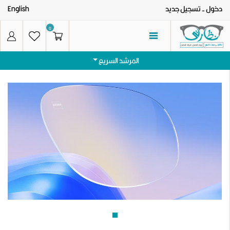
دخول
- تسجيل جديد
English
0
المرشد السريع
الرئيسيه
الفئات
نظارات شمس رجالى
العروض
نظارات شمس حريمى
تواصل معنا
نظارات طبية رجالى
عنا
نظارات طبية حريمى