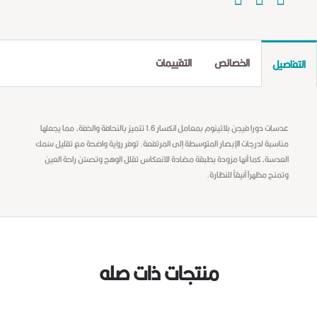
الخصائص
التقييمات
التفاصيل
عدسات دورا فيجن بلاتينوم بمعامل انكسار 1.6 تتميز بالنحافة والخفة، مما يجعلها
مناسبة لدرجات الإبصار المتوسطة إلى المرتفعة. توفر رؤية واضحة مع تقليل سُمك
العدسة، كما أنها مزودة بطبقة مضادة للانعكاس تقلل الوهج وتحسّن راحة العين
وتمنح مظهراً أنيقاً للنظارة.
منتجات ذات صله