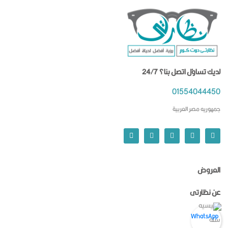
لديك تساؤل اتصل بنا؟ 24/7
01554044450
جمهوريه مصر العربية
العروض
عن نظارتى
الرئيسيه
سله