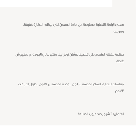
معنى الراحة: النضارة مصنوعة من مادة الـمعدن اللي بيخلى النضارة خفيفة،
ومريحة.
صناعة متقنة: اهتمام بكل تفصيله عشان نوفر ليك منتج عالي الجودة، و مفيهوش
غلطة.
مقاسات النضارة: اتساع العدسة ٥٤ مم - وصلة العدستين ١٧ مم - طول الدراعات
١٤٢مم
الضمان: ٦ شهور ضد عيوب الصناعة.