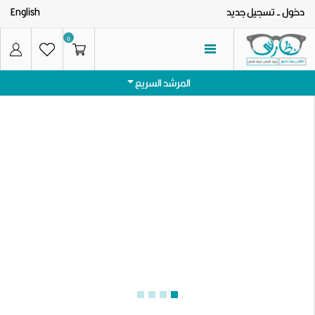
دخول
- تسجيل جديد
English
0
المرشد السريع
الرئيسيه
الفئات
نظارات شمس رجالى
العروض
نظارات شمس حريمى
تواصل معنا
نظارات طبية رجالى
عنا
نظارات طبية حريمى