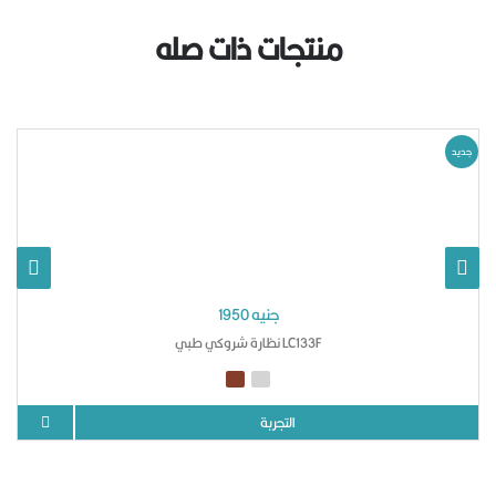
منتجات ذات صله
جديد
1950 جنيه
نظارة شروكي طبي LC133F
التجربة