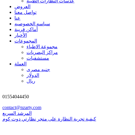
عدسات النظارات الطبية
العروض
تواصل معنا
عنا
سياسه الخصوصيه
أماكن قريبة
الأخبار
المجموعات
مجموعة الاطباء
مراكز البصريات
مستشفيات
العملة
جنيه مصرى
الدولار
ريال
01554044450
contact@nzarty.com
المرشد السريع
كيفية تجربة النظارة على متجر نظارتي دوت كوم