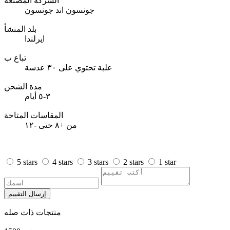
الشركة المصنعة
جونسون اند جونسون
بلد المنشأ
ايرلندا
تباع ب
علبة تحتوي على ٣٠ عدسة
مدة الشحن
٣-٥ أيام
المقاسات المتاحة
من +٨ حتى -١٢
5 stars
4 stars
3 stars
2 stars
1 star
إرسال التقييم
منتجات ذات صله