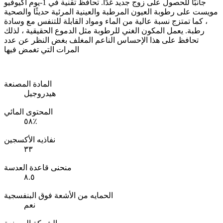
جانبًا للحصول على زوج جديد غدًا. تحافظ تقنية في 1-يوم أكيوفيو
مويست على رطوبة العيون المرطبة والعينية المرئية حديثًا والصحية
، كما تمتزج نسبة عالية من الماء ومواد القابلة للتنفس مع وسادة
رطبة. يعمل المكون الغني للرطوبة مثل الدموع الحقيقية ، لذلك
تحافظ على هذا الإحساس الناعم المغلف بغض النظر عن عدد
المرات التي تغمض فيها
المادة المصنعة
هيدروجيل
المحتوى المائي
٥٨٪
نفاذيه الأكسجين
٣٣
منحنى قاعدة العدسة
٨.٥
الحمايه من الأشعة فوق البنفسجية
نعم