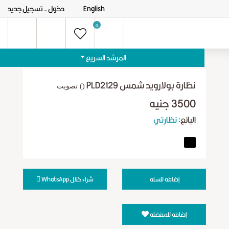
English
دخول
- تسجيل جديد
0
المرشد السريع
نظارة بولارويد شمس PLD2129
() تصويت
3500 جنيه
البائع:
نظارتي
إضافه للسله
شراء خلال WhatsApp
إضافه للمفضله