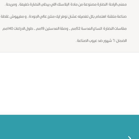
معنى الراحة: النضارة مصنوعة من مادة البلاستك اللي بيخلى النضارة خفيفة، ومريحة.
صناعة متقنة: اهتمام بكل تفصيله عشان نوفر ليك منتج عالي الجودة، و مفيهوش غلطة.
مقاسات النضارة: اتساع العدسة 52مم - وصلة العدستين 19مم - طول الدراعات 140مم
الضمان: ٦ شهور ضد عيوب الصناعة.