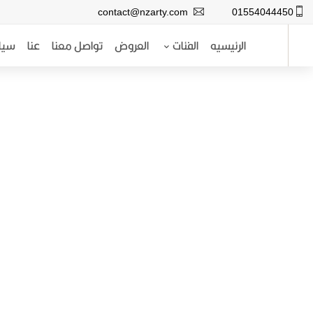
contact@nzarty.com
01554044450
الرئيسيه
الفئات
العروض
تواصل معنا
عنا
سيا
الرئيسيه
الفئات
نظارات شمس رجالى
العروض
نظارات شمس حريمى
تواصل معنا
نظارات طبية رجالى
عنا
نظارات طبية حريمى