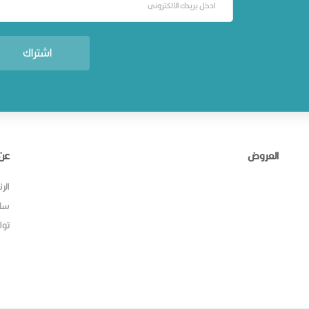
اشتراك
العروض
عن 
الر
سل
توا