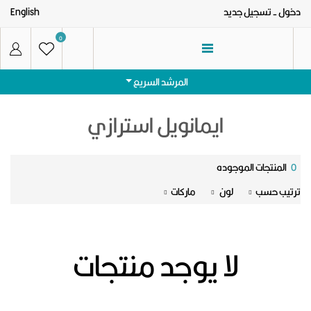
دخول
- تسجيل جديد
English
0
المرشد السريع
ايمانويل استرازي
0
المنتجات الموجوده
الرئيسيه
ترتيب حسب
لون
ماركات
الفئات
نظارات شمس رجالى
العروض
لا يوجد منتجات
نظارات شمس حريمى
تواصل معنا
نظارات طبية رجالى
عنا
نظارات طبية حريمى